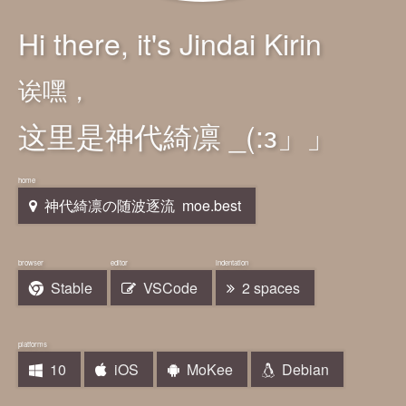
Hi there, it's Jindai Kirin
诶嘿，
这里是神代綺凛
_(:з」」
神代綺凛の随波逐流
moe.best
Stable
VSCode
2 spaces
10
iOS
MoKee
Debian